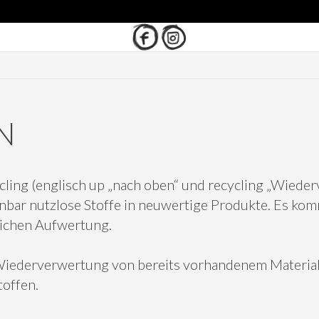
N
ling (englisch up „nach oben“ und recycling „Wiede
nbar nutzlose Stoffe in neuwertige Produkte. Es kom
lichen Aufwertung.
Wiederverwertung von bereits vorhandenem Material
offen.