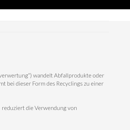
rverwertung“) wandelt Abfallprodukte oder
mt bei dieser Form des Recyclings zu einer
 reduziert die Verwendung von