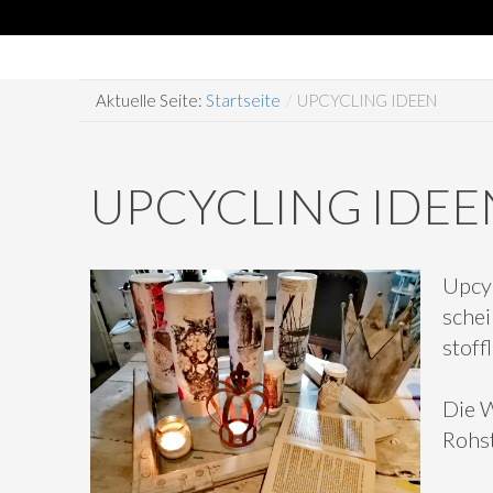
Aktuelle Seite:
Startseite
/
UPCYCLING IDEEN
UPCYCLING IDEE
Upcyc
schei
stoff
Die 
Rohst