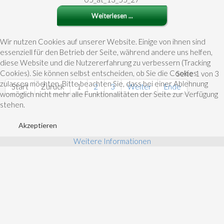
Weiterlesen ...
Wir nutzen Cookies auf unserer Website. Einige von ihnen sind
essenziell für den Betrieb der Seite, während andere uns helfen,
diese Website und die Nutzererfahrung zu verbessern (Tracking
Cookies). Sie können selbst entscheiden, ob Sie die Cookies
Seite 1 von 3
zulassen möchten. Bitte beachten Sie, dass bei einer Ablehnung
Start
Zurück
1
2
3
Weiter
Ende
womöglich nicht mehr alle Funktionalitäten der Seite zur Verfügung
stehen.
Akzeptieren
Weitere Informationen
MALEREI
KREAIVGESTALTUNG
AUFTRAGSMALEREI
KINDER PROJEKTE
KINDER MALSTUNDEN
UPCYCLING IDEEN